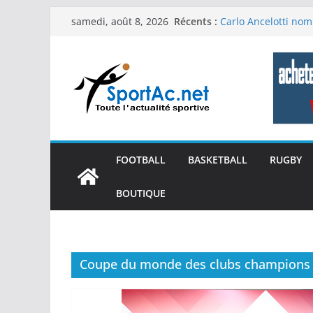
Passer
Récents :
Carlo Ancelotti nom
samedi, août 8, 2026
au
nouvelle ère comm
Mort de Hulk Hogan 
contenu
légendaire
Coupe du Monde des
2‑1 : un triomphe h
Clubs !
Formule 1: GP d’Aut
dominent Spielberg
Coupe du Monde des
FOOTBALL
BASKETBALL
RUGBY
en crise à la Coup
BOUTIQUE
Coupe du monde des clubs champions