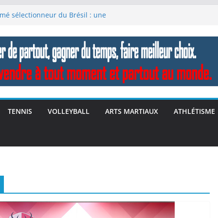
mé sélectionneur du Brésil : une
ence
(Terry Bollea), icône du catch
 Clubs FIFA: Fluminense chute Al‑Hilal
istorique en quart du Mondial des
riche 2025 – Norris et McLaren
 Clubs: Les géants tombent – l’Europe
TENNIS
VOLLEYBALL
ARTS MARTIAUX
ATHLÉTISME
e du Monde des Clubs FIFA 2025