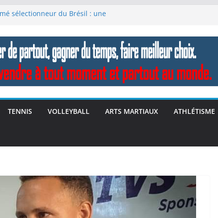
mé sélectionneur du Brésil : une
ence
(Terry Bollea), icône du catch
 Clubs FIFA: Fluminense chute Al‑Hilal
istorique en quart du Mondial des
riche 2025 – Norris et McLaren
 Clubs: Les géants tombent – l’Europe
TENNIS
VOLLEYBALL
ARTS MARTIAUX
ATHLÉTISME
e du Monde des Clubs FIFA 2025