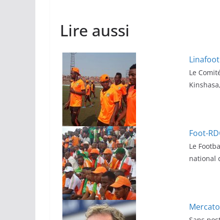
Lire aussi
Linafoot
Le Comité
Kinshasa
Foot-RDC
Le Footb
national 
Mercato 
Sans post