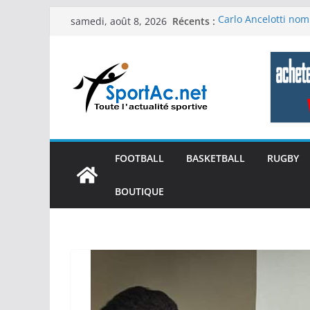
Passer
Récents :
Carlo Ancelotti nom
samedi, août 8, 2026
au
nouvelle ère comm
Mort de Hulk Hogan 
contenu
légendaire
Coupe du Monde des
2‑1 : un triomphe h
Clubs !
Formule 1: GP d’Aut
dominent Spielberg
Coupe du Monde des
FOOTBALL
BASKETBALL
RUGBY
en crise à la Coup
BOUTIQUE