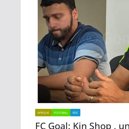
AFRIQUE
FOOTBALL
RDC
FC Goal: Kin Shop , 